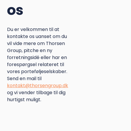
os
Du er velkommen til at
kontakte os uanset om du
vil vide mere om Thorsen
Læs mere
Group, pitche en ny
forretningsidé eller har en
forespørgsel relateret til
Læs mere
vores porteføljeselskaber.
Send en mail til
kontakt@thorsengroup.dk
og vi vender tilbage til dig
hurtigst muligt.