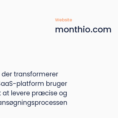
Website
monthio.com
 der transformerer
 SaaS-platform bruger
k at levere præcise og
neansøgningsprocessen