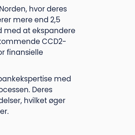
 Norden, hvor deres
erer mere end 2,5
ærd med at ekspandere
den kommende CCD2-
r finansielle
bankekspertise med
rocessen. Deres
lser, hvilket øger
er.