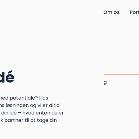
Om os
Por
dé
med potentiale? Hos
 løsninger, og vi er altid
 din idé – hvad enten du er
k partner til at tage din