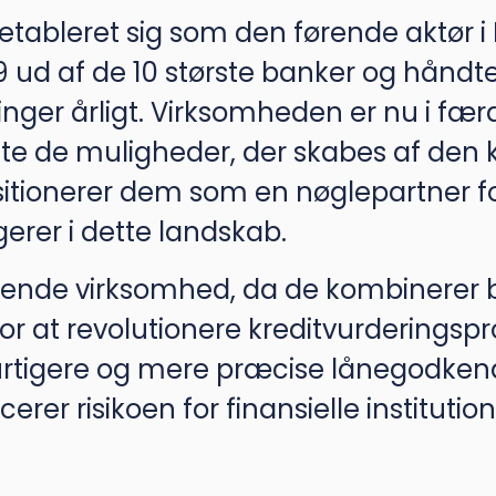
etableret sig som den førende aktør i
9 ud af de 10 største banker og håndt
inger årligt. Virksomheden er nu i f
nytte de muligheder, der skabes af 
ositionerer dem som en nøglepartner fo
igerer i dette landskab.
ende virksomhed, da de kombinerer 
or at revolutionere kreditvurderingsp
rtigere og mere præcise lånegodkende
erer risikoen for finansielle institution