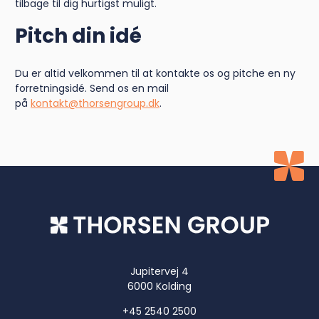
tilbage til dig hurtigst muligt.
Pitch din idé
Læs mere
Du er altid velkommen til at kontakte os og pitche en ny
forretningsidé. Send os en mail
Læs mere
på
kontakt@thorsengroup.dk
.
Jupitervej 4
6000 Kolding
+45 2540 2500