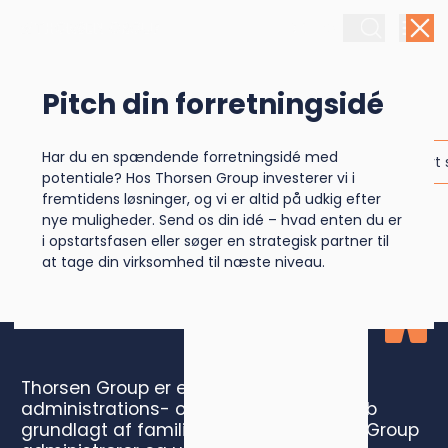
DK
EN
Pitch din forretningsidé
Familieejet
Har du en spændende forretningsidé med
administrations- og
potentiale? Hos Thorsen Group investerer vi i
fremtidens løsninger, og vi er altid på udkig efter
investeringsselskab
nye muligheder. Send os din idé – hvad enten du er
i opstartsfasen eller søger en strategisk partner til
at tage din virksomhed til næste niveau.
Thorsen Group er et familieejet
administrations- og investeringsselskab
grundlagt af familien Thorsen. Thorsen Group